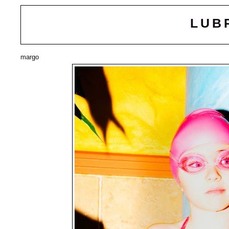
LUB
margo